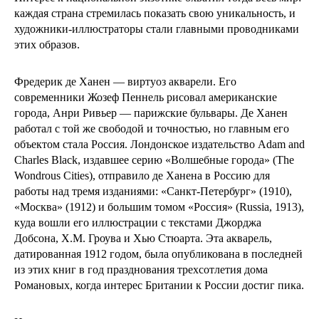
каждая страна стремилась показать свою уникальность, и
художники-иллюстраторы стали главными проводниками
этих образов.
Фредерик де Ханен — виртуоз акварели. Его
современники Жозеф Пеннель рисовал американские
города, Анри Ривьер — парижские бульвары. Де Ханен
работал с той же свободой и точностью, но главным его
объектом стала Россия. Лондонское издательство Adam and
Charles Black, издавшее серию «Волшебные города» (The
Wondrous Cities), отправило де Ханена в Россию для
работы над тремя изданиями: «Санкт-Петербург» (1910),
«Москва» (1912) и большим томом «Россия» (Russia, 1913),
куда вошли его иллюстрации с текстами Джорджа
Добсона, Х.М. Гроува и Хью Стюарта. Эта акварель,
датированная 1912 годом, была опубликована в последней
из этих книг в год празднования трехсотлетия дома
Романовых, когда интерес Британии к России достиг пика.