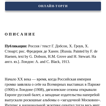
ОНЛАЙН-ТОРГИ
ОПИСАНИЕ
Публикация:
Россия / текст Г. Добсон, Х. Гроув, Х.
Стюарт; рис. Фредерик де Ханен. [Russia. Painted by F. de
Haenen, text by G. Dobson, H.M. Grove and H. Stewart. На
англ. яз.]. Лондон: A. and C. Black, 1913.
Начало XX века — время, когда Российская империя
громко заявляла о себе на Всемирных выставках в Париже
(1900) и Лондоне (1908), дягилевские сезоны открывали
Европе русский балет, а западные издательства наперебой
выпускали роскошные альбомы о «загадочной Московии».
Интерес к национальной экзотике охватил тогда весь мир: