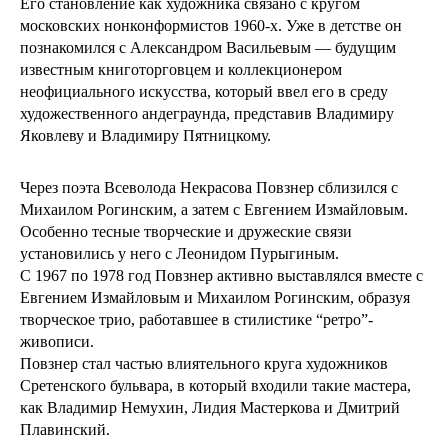
Его становление как художника связано с кругом
московских нонконформистов 1960-х. Уже в детстве он
познакомился с Александром Васильевым — будущим
известным книготорговцем и коллекционером
неофициального искусства, который ввел его в среду
художественного андеграунда, представив Владимиру
Яковлеву и Владимиру Пятницкому.
Через поэта Всеволода Некрасова Повзнер сблизился с
Михаилом Рогинским, а затем с Евгением Измайловым.
Особенно тесные творческие и дружеские связи
установились у него с Леонидом Пурыгиным.
С 1967 по 1978 год Повзнер активно выставлялся вместе с
Евгением Измайловым и Михаилом Рогинским, образуя
творческое трио, работавшее в стилистике “ретро”-
живописи.
Повзнер стал частью влиятельного круга художников
Сретенского бульвара, в который входили такие мастера,
как Владимир Немухин, Лидия Мастеркова и Дмитрий
Плавинский.