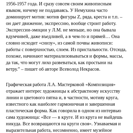
1956-1957 года. И сразу совсем своим живописным
языком, ничему не поддаваясь. У Немухина часто
доминирует мотив: мотив фигуры Z, ряда, креста и т.п. –
он дает движение, экспрессию, вообще строит работу.
Экспрессии-эмоции у Л.М. не меньше, но она бывала
вдумчивей, даже въедливей, а в чем-то и прямей… Она
словно исходит «снизу», из самой почвы живописи:
работы с поверхностью, слоем. Из пристальности. Отсюда,
похоже, начинают материализовываться и формы, массы,
да так, что могут лихо развеваться, как простыни на
ветру.” – пишет об авторе Всеволод Некрасов.
Графическая работа Л.А. Мастерковой «Композиция»
отражает интерес художницы к абстрактному искусству
линии и цветового пятна и, в частности, мотиву круга,
известного как наиболее гармоничная и завершенная
пластическая форма. Как говорила в одном из интервью
сама художница: «Все — в круге. И из круга не выйдешь
никуда. Все возвращаются на круги своя». Узнаваемая и
выразительная работа, несомненно, имеет музейное