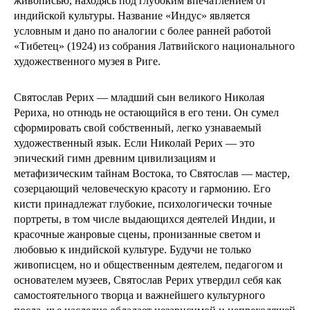
живописью, находясь под глубоким впечатлением от
индийской культуры. Название «Индус» является
условным и дано по аналогии с более ранней работой
«Тибетец» (1924) из собрания Латвийского национального
художественного музея в Риге.
Святослав Рерих — младший сын великого Николая
Рериха, но отнюдь не остающийся в его тени. Он сумел
сформировать свой собственный, легко узнаваемый
художественный язык. Если Николай Рерих — это
эпический гимн древним цивилизациям и
метафизическим тайнам Востока, то Святослав — мастер,
созерцающий человеческую красоту и гармонию. Его
кисти принадлежат глубокие, психологически точные
портреты, в том числе выдающихся деятелей Индии, и
красочные жанровые сцены, пронизанные светом и
любовью к индийской культуре. Будучи не только
живописцем, но и общественным деятелем, педагогом и
основателем музеев, Святослав Рерих утвердил себя как
самостоятельного творца и важнейшего культурного