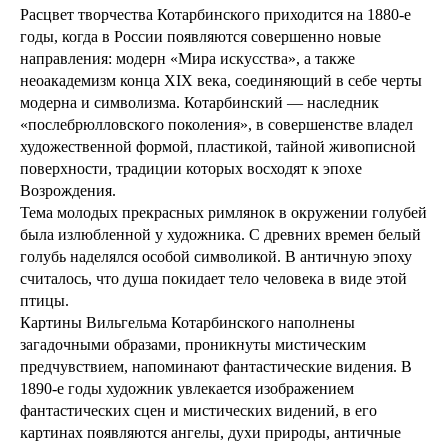
Расцвет творчества Котарбинского приходится на 1880-е
годы, когда в России появляются совершенно новые
направления: модерн «Мира искусства», а также
неоакадемизм конца ХIХ века, соединяющий в себе черты
модерна и символизма. Котарбинский — наследник
«послебрюлловского поколения», в совершенстве владел
художественной формой, пластикой, тайной живописной
поверхности, традиции которых восходят к эпохе
Возрождения.
Тема молодых прекрасных римлянок в окружении голубей
была излюбленной у художника. С древних времен белый
голубь наделялся особой символикой. В античную эпоху
считалось, что душа покидает тело человека в виде этой
птицы.
Картины Вильгельма Котарбинского наполнены
загадочными образами, проникнуты мистическим
предчувствием, напоминают фантастические видения. В
1890-е годы художник увлекается изображением
фантастических сцен и мистических видений, в его
картинах появляются ангелы, духи природы, античные