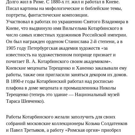
Долго жил в Риме. С 1880-х гг. жил и работал в Киеве.
Писал картины на мифологические и библейские темы,
портреты, фантастические композиции.
Участвовал в работах по украшению Святого Владимира в
Киеве, что выдвинуло имя Вильгельма Котарбинского в
число самых известных художников Российской империи.
Он был награжден орденом Станислава 2-й степени, а в
1905 году Петербургская академия художеств «за
известность на художественном поприще признает и
почитает В. А. Котарбинского своим академиком».
Киевские меценаты Терещенко и Ханенко заказывали ему
работы, также они пригласили заняться декором их домов.
В 1890-е годы Котарбинский работал над росписью
плафона в доме мецената и промышленника Николы
Терещенко (теперь это здание — Национальный музей
Тараса Шевченко).
Работы Котарбинского желали заполучить для своих
собраний московские коллекционеры Козьма Солдатенков
и Павел Третьяков, а работу «Римская оргия» приобрел