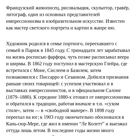
Французский живописец, рисовальщик, скульптор, гравёр,
литограф, один из основных представителей
импрессионизма в изобразительном искусстве. Известен
как мастер светского портрета и картин в жанре ню.
Художник родился в семье портного, переехавшего с
семьей в Париж в 1845 году. С тринадцати лет зарабатывал
на жизнь росписью фарфора, чуть позже расписывал веера
и ширмы. В 1862 году поступил в мастерскую Глейра, где
встретился с Моне, Сислеем и Базилем, затем
познакомился с Писсарро и Сезанном. Добился признания
раньше своих товарищей: с успехом участвовал и в
выставках импрессионистов, и в официальном Салоне
(1879–1880). К середине 1880-х отошел от импрессионизма
и обратился к традиции, работая вначале в т.н. «сухом
стиле», затем — в «свободной манере». В 1898 году
переехал на юг; к 1903 году окончательно обосновался в
Кань-сюр-Мере, где жил в имении “Ле Колетт” и выезжал
оттуда лишь летом. В последние годы жизни много