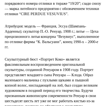
порядкового номера отливки в тираже “19/20”; сзади снизу
— марка литейного предприятия с обозначением техники
отливки “CIRE PERDUE VESUVIUS”.
Атрибуция: модель — Франция, Эссуа (Шампань-
Арденны); скульптор П.-О. Ренуар, 1908 г.; литье — Цеха
прецизионного литья концерна “Везувиус”, выполненное
по отливке фирмы “К. Вальсуани”, конец 1990-х – 2000-е
гг.
Скульптурный бюст «Портрет Коко» является
факсимильным воспроизведением оригинальной
скульптуры, созданной Ренуаром в 1908 году. Портрет
представляет младшего сына Ренуара — Клода. Образ
маленького мальчика с пухлыми щеками и пышной
копной волос, ниспадающей на лоб, был создан великим
художником в поздний период его творчества. Будучи
признанным живописцем современности Ренуар в свои
шестьдесят шесть лет уже не мог работать кистью из-за