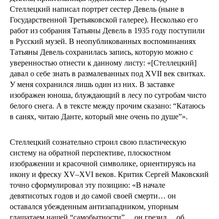
Стеллецкий написал портрет сестер Девель (ныне в
Государственной Третьяковской галерее). Несколько его
работ из собрания Татьяны Девель в 1935 году поступили
в Русский музей. В неопубликованных воспоминаниях
Татьяны Девель сохранилась запись, которую можно с
уверенностью отнести к данному листу: «[Стеллецкий]
давал о себе знать в размалеванных под XVII век свитках.
У меня сохранился лишь один из них. В заставке
изображен юноша, блуждающий в лесу по сугробам чисто
белого снега. А в тексте между прочим сказано: “Катаюсь
в санях, читаю Данте, который мне очень по душе”».
Стеллецкий сознательно строил свою пластическую
систему на обратной перспективе, плоскостном
изображении и красочной символике, ориентируясь на
икону и фреску XV–XVI веков. Критик Сергей Маковский
точно сформулировал эту позицию: «В начале
девятисотых годов и до самой своей смерти… он
оставался убежденным антизападником, упорным
глашатаем нашей “самобытности”… он грезил… об